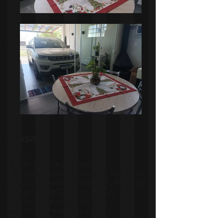
Casa
Ibiaçá!
Vende-se 🏡 de alto padrão.
Para quem busca qualidade de primeira,
conforto, cômodos planejados, estrutura
acima do padrão de construção.
180 mts de área construída
280 mts de terreno de esquina