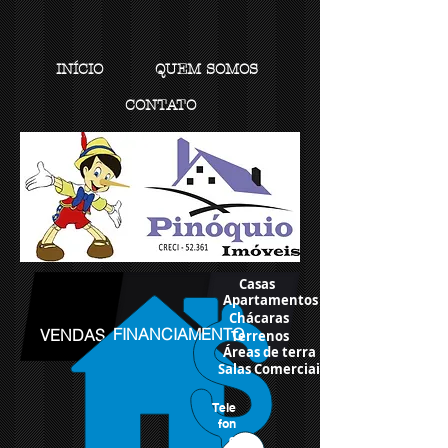
INÍCIO
QUEM SOMOS
CONTATO
Casas
Apartamentos
Chácaras
FINANCIAMENTO
VENDAS
Terrenos
Áreas de terra
Salas Comerciais
Tele
fon
e