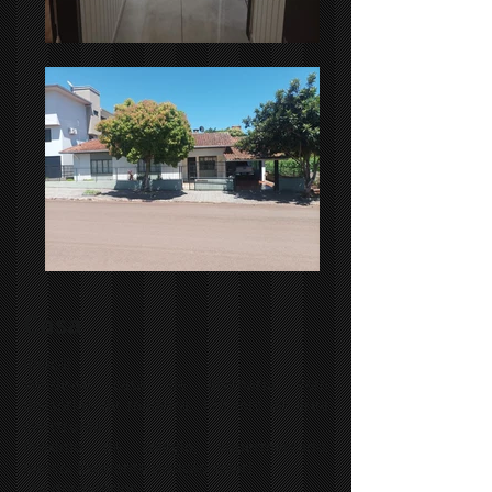
Casa
Ibiaçá!
Vende-se casa de alvenaria com
divisórias de madeira. 173 mts de área
construída
Próximo de colégio, supermercado,
banco. Excelente posição solar!
📍4 dormitórios