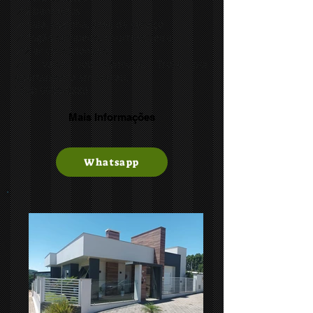
📍2 banheiros
📍 sala, cozinha, área de serviço
📍 fogão campeiro, churrasqueira
📍2 ar condicionado
📍 valor sob consulta. Troca por
apartamento em Marau.
ℹ️ (54) 9950-9886
Mais Informações
Whatsapp