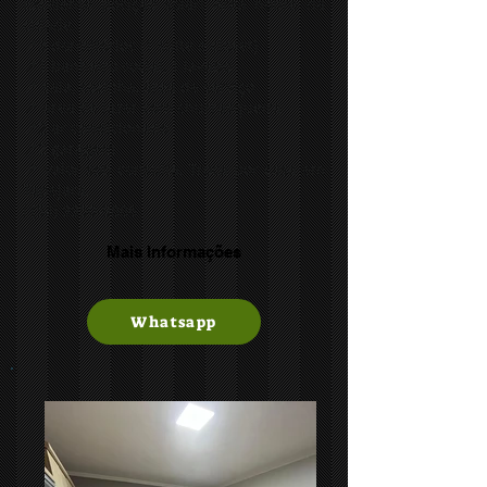
Excelente posição solar! Área nobre da
cidade.
📍3 dormitórios (1 suíte e closet)
📍1 banheiro social, 1 lavabo
📍 sala, cozinha, área de serviço
📍 área de lazer com churrasqueira
📍2 ar condicionado
📍2 garagem
📍 valor sob consulta. Troca por casa em
Tapejara.
ℹ️ (54) 9950-9886
Mais Informações
Whatsapp